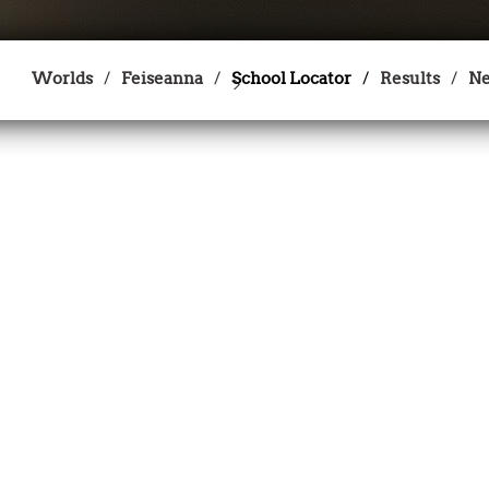
Worlds
Feiseanna
School Locator
Results
N