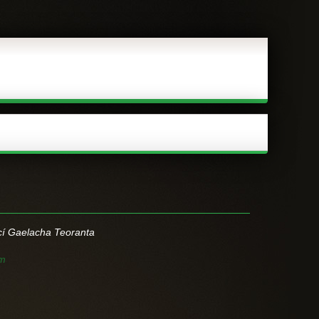
ncí Gaelacha Teoranta
om