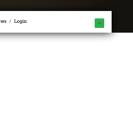
ews
Login