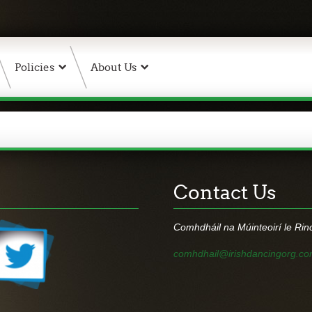
Policies
About Us
Contact Us
Comhdháil na Múinteoirí le Ri
comhdhail@irishdancingorg.c